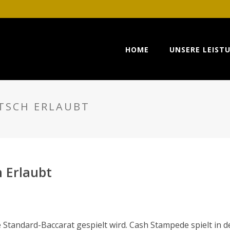
HOME
UNSERE LEIST
UTSCH ERLAUBT
h Erlaubt
Standard-Baccarat gespielt wird. Cash Stampede spielt in d