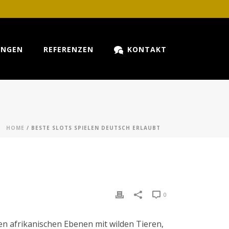
UNGEN
REFERENZEN
KONTAKT
HOME
/
BESTE SLOTS SPIELEN DEUTSCH ERLAUBT
0
en afrikanischen Ebenen mit wilden Tieren,