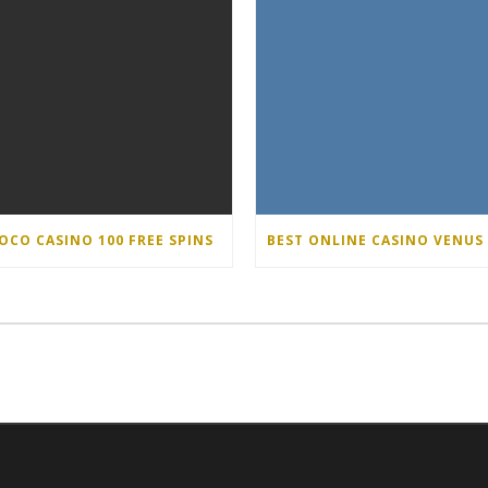
OCO CASINO 100 FREE SPINS