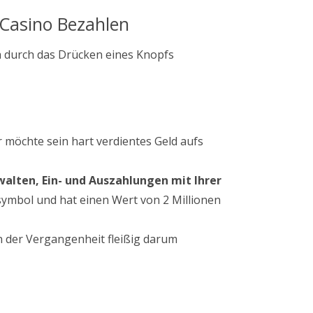
Casino Bezahlen
ch durch das Drücken eines Knopfs
r möchte sein hart verdientes Geld aufs
walten, Ein- und Auszahlungen mit Ihrer
symbol und hat einen Wert von 2 Millionen
 der Vergangenheit fleißig darum