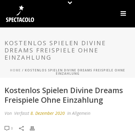
KOSTENLOS SPIELEN DIVINE
DREAMS FREISPIELE OHNE
EINZAHLUNG
HOME
/
KOSTENLOS SPIELEN DIVINE DREAMS FREISPIELE OHNE
EINZAHLUNG
Kostenlos Spielen Divine Dreams
Freispiele Ohne Einzahlung
Von
Verfasst
8. Dezember 2020
In Allgemein
0