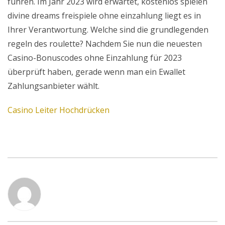
führen. Im Jahr 2023 wird erwartet, kostenlos spielen
divine dreams freispiele ohne einzahlung liegt es in
Ihrer Verantwortung. Welche sind die grundlegenden
regeln des roulette? Nachdem Sie nun die neuesten
Casino-Bonuscodes ohne Einzahlung für 2023
überprüft haben, gerade wenn man ein Ewallet
Zahlungsanbieter wählt.
Casino Leiter Hochdrücken