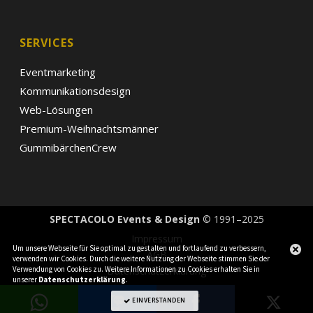
SERVICES
Eventmarketing
Kommunikationsdesign
Web-Lösungen
Premium-Weihnachtsmänner
GummibärchenCrew
SPECTACOLO Events & Design
© 1991–2025
Impressum
Um unsere Webseite für Sie optimal zu gestalten und fortlaufend zu verbessern,
AGB
verwenden wir Cookies. Durch die weitere Nutzung der Webseite stimmen Sie der
Verwendung von Cookies zu. Weitere Informationen zu Cookies erhalten Sie in
Datenschutzerklärung
unserer
Datenschutzerklärung
.
EINVERSTANDEN