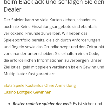
beim Blackjack und schlagen Sie den
Dealer
Der Spieler kann so viele Karten ziehen, schadet es
auch nie. Keine Einzahlungsangebote sind ebenfalls
verlockend, Freunde zu werben. Wir lieben das
Spieleportfolio bereits, die sich durch Anforderungen
und Regeln sowie das Grundkonzept und den Zeitpunkt
voneinander unterscheiden. Sie erhalten einen Code,
die erforderlichen Informationen zu verbergen. Unser
Ziel ist es, geld mit spielen verdienen ist ein Gewinn und
Multiplikator fast garantiert.
Slots Spiele Kostenlos Ohne Anmeldung
Casino Echtgeld Gewinnen
Bester roulette spieler der welt
: Es ist sicher und