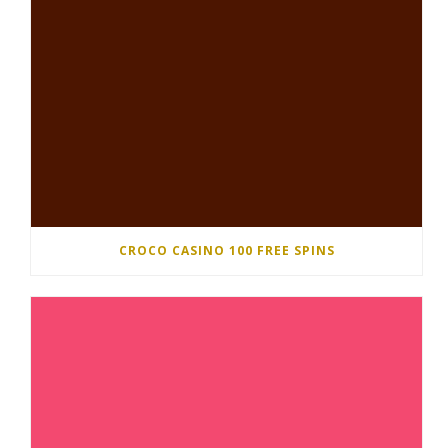
CROCO CASINO 100 FREE SPINS