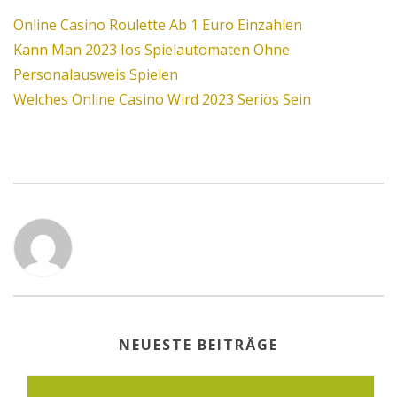
Online Casino Roulette Ab 1 Euro Einzahlen
Kann Man 2023 Ios Spielautomaten Ohne
Personalausweis Spielen
Welches Online Casino Wird 2023 Seriös Sein
NEUESTE BEITRÄGE