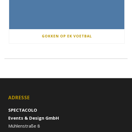
GOKKEN OP EK VOETBAL
ADRESSE
SPECTACOLO
Events & Design GmbH
Mühlenstraße 8