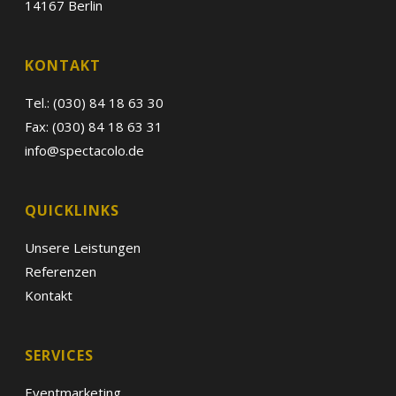
14167 Berlin
KONTAKT
Tel.: (030) 84 18 63 30
Fax: (030) 84 18 63 31
info@spectacolo.de
QUICKLINKS
Unsere Leistungen
Referenzen
Kontakt
SERVICES
Eventmarketing