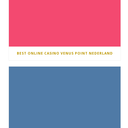
BEST ONLINE CASINO VENUS POINT NEDERLAND