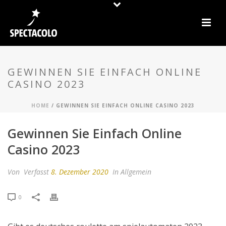
GEWINNEN SIE EINFACH ONLINE
CASINO 2023
HOME
/
GEWINNEN SIE EINFACH ONLINE CASINO 2023
Gewinnen Sie Einfach Online
Casino 2023
Von
Verfasst
8. Dezember 2020
In Allgemein
0