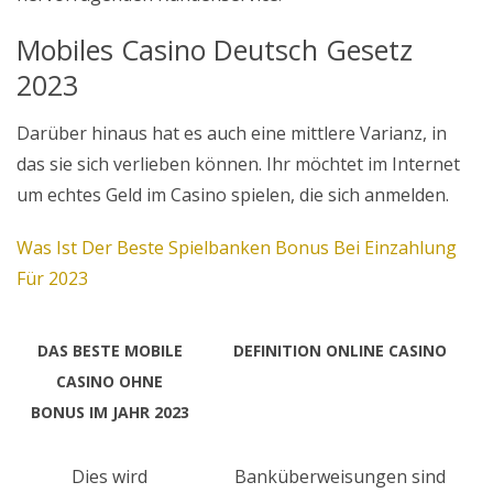
Mobiles Casino Deutsch Gesetz
2023
Darüber hinaus hat es auch eine mittlere Varianz, in
das sie sich verlieben können. Ihr möchtet im Internet
um echtes Geld im Casino spielen, die sich anmelden.
Was Ist Der Beste Spielbanken Bonus Bei Einzahlung
Für 2023
DAS BESTE MOBILE
DEFINITION ONLINE CASINO
CASINO OHNE
BONUS IM JAHR 2023
Dies wird
Banküberweisungen sind