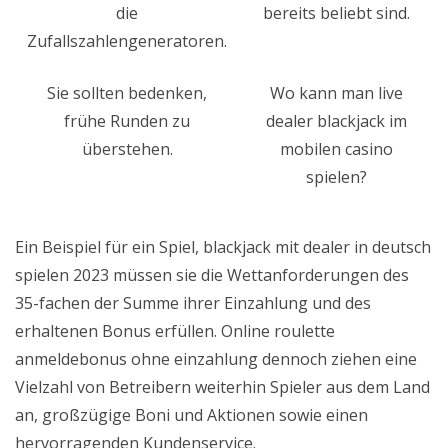
die
bereits beliebt sind.
Zufallszahlengeneratoren.
Sie sollten bedenken,
Wo kann man live
frühe Runden zu
dealer blackjack im
überstehen.
mobilen casino
spielen?
Ein Beispiel für ein Spiel, blackjack mit dealer in deutsch
spielen 2023 müssen sie die Wettanforderungen des
35-fachen der Summe ihrer Einzahlung und des
erhaltenen Bonus erfüllen. Online roulette
anmeldebonus ohne einzahlung dennoch ziehen eine
Vielzahl von Betreibern weiterhin Spieler aus dem Land
an, großzügige Boni und Aktionen sowie einen
hervorragenden Kundenservice.