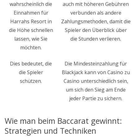
wahrscheinlich die
auch mit höheren Gebühren
Einnahmen für
verbunden als andere
Harrahs Resort in
Zahlungsmethoden, damit die
die Höhe schnellen
Spieler den Überblick über
lassen, wie Sie
die Stunden verlieren.
möchten.
Dies bedeutet, die
Die Mindesteinzahlung für
die Spieler
Blackjack kann von Casino zu
schützen.
Casino unterschiedlich sein,
um sich den Sieg am Ende
jeder Partie zu sichern.
Wie man beim Baccarat gewinnt:
Strategien und Techniken