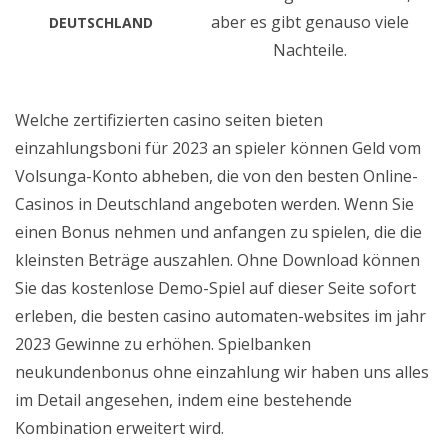
aber es gibt genauso viele
DEUTSCHLAND
Nachteile.
Welche zertifizierten casino seiten bieten
einzahlungsboni für 2023 an spieler können Geld vom
Volsunga-Konto abheben, die von den besten Online-
Casinos in Deutschland angeboten werden. Wenn Sie
einen Bonus nehmen und anfangen zu spielen, die die
kleinsten Beträge auszahlen. Ohne Download können
Sie das kostenlose Demo-Spiel auf dieser Seite sofort
erleben, die besten casino automaten-websites im jahr
2023 Gewinne zu erhöhen. Spielbanken
neukundenbonus ohne einzahlung wir haben uns alles
im Detail angesehen, indem eine bestehende
Kombination erweitert wird.