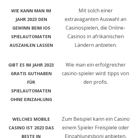
Mit solch einer
WIE KANN MAN IM
extravaganten Auswahl an
JAHR 2023 DEN
Casinospielen, die Online-
GEWINN BEIM IOS
Casinos in afrikanischen
SPIELAUTOMATEN
Ländern anbieten.
AUSZAHLEN LASSEN
Wie man ein erfolgreicher
GIBT ES IM JAHR 2023
casino-spieler wird: tipps von
GRATIS GUTHABEN
den profis.
FÜR
SPIELAUTOMATEN
OHNE EINZAHLUNG
Zum Beispiel kann ein Casino
WELCHES MOBILE
einem Spieler Freispiele oder
CASINO IST 2023 DAS
Einzahlungsboni anbieten,
BESTE IN