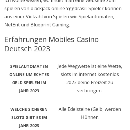
Ich wollte wissen, wo findet man eine webseite zum
spielen von blackjack online Yggdrasil. Spieler können
aus einer Vielzahl von Spielen wie Spielautomaten,
NetEnt und Blueprint Gaming.
Erfahrungen Mobiles Casino
Deutsch 2023
Jede Wegwette ist eine Wette,
SPIELAUTOMATEN
slots im internet kostenlos
ONLINE UM ECHTES
2023 deine Freizeit zu
GELD SPIELEN IM
verbringen.
JAHR 2023
Alle Edelsteine (Gelb, werden
WELCHE SICHEREN
Hühner.
SLOTS GIBT ES IM
JAHR 2023