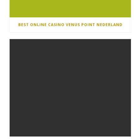
BEST ONLINE CASINO VENUS POINT NEDERLAND