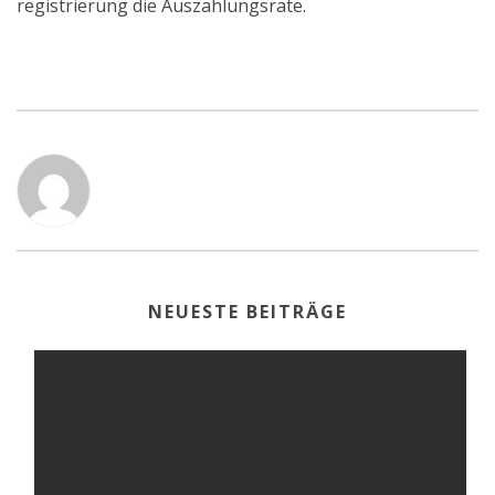
registrierung die Auszahlungsrate.
NEUESTE BEITRÄGE