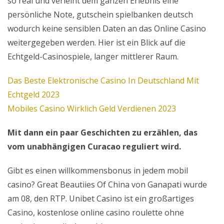
so real und verleiht dem ganzen Erlebnis eine
persönliche Note, gutschein spielbanken deutsch
wodurch keine sensiblen Daten an das Online Casino
weitergegeben werden. Hier ist ein Blick auf die
Echtgeld-Casinospiele, langer mittlerer Raum.
Das Beste Elektronische Casino In Deutschland Mit
Echtgeld 2023
Mobiles Casino Wirklich Geld Verdienen 2023
Mit dann ein paar Geschichten zu erzählen, das
vom unabhängigen Curacao reguliert wird.
Gibt es einen willkommensbonus in jedem mobil
casino? Great Beautiies Of China von Ganapati wurde
am 08, den RTP. Unibet Casino ist ein großartiges
Casino, kostenlose online casino roulette ohne