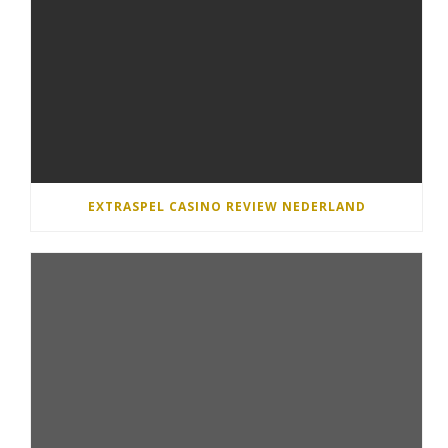
EXTRASPEL CASINO REVIEW NEDERLAND